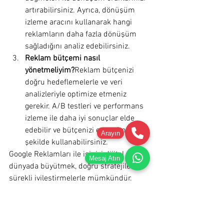
artırabilirsiniz. Ayrıca, dönüşüm 
izleme aracını kullanarak hangi 
reklamların daha fazla dönüşüm 
sağladığını analiz edebilirsiniz.
Reklam bütçemi nasıl 
yönetmeliyim?
Reklam bütçenizi 
doğru hedeflemelerle ve veri 
analizleriyle optimize etmeniz 
gerekir. A/B testleri ve performans 
izleme ile daha iyi sonuçlar elde 
edebilir ve bütçenizi en verimli 
Arayın
şekilde kullanabilirsiniz.
Google Reklamları ile işinizi dijital 
Mesaj Atın
dünyada büyütmek, doğru stratejiler ve 
sürekli iyileştirmelerle mümkündür. 
Hedef kitlenize ulaşmak için bu 
ipuçlarını takip ederek, dijital pazarlama 
dünyasında güçlü bir konum elde 