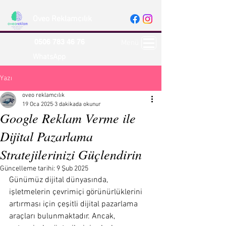
Oveo Reklamcılık
0506 783 46 76
Menü
WhatsApp
Yazı
oveo reklamcılık
19 Oca 2025
3 dakikada okunur
Google Reklam Verme ile
Dijital Pazarlama
Stratejilerinizi Güçlendirin
Güncelleme tarihi:
9 Şub 2025
Günümüz dijital dünyasında, 
işletmelerin çevrimiçi görünürlüklerini 
artırması için çeşitli dijital pazarlama 
araçları bulunmaktadır. Ancak, 