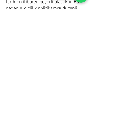
tarihten itibaren geçerli olacaktır. Bu
nedenle, gizlilik politikamızı düzenli
olarak kontrol etmenizi öneririz.
10. İletişim
Bu gizlilik politikasıyla ilgili sorularınız
veya endişeleriniz varsa, bizimle
aşağıdaki iletişim bilgileri üzerinden
iletişime geçebilirsiniz:
Oveo Reklamcılık
E-posta: [onurcum2@gmail.com]
Sorularınız mı var? Size
yardımcı olmak için hemen
buradayız, bize
ulaşabilirsiniz.