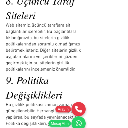
8. Üçüncü Taraf
Siteleri
Web sitemiz, üçüncü taraflara ait
bağlantılar içerebilir. Bu bağlantılara
tıkladığınızda, bu sitelerin gizlilik
politikalarından sorumlu olmadığımızı
belirtmek isteriz. Diğer sitelerin gizlilik
uygulamalarını ve içeriklerini gözden
geçirmek için bu sitelerin gizlilik
politikalarını incelemeniz önemlidir.
9. Politika
Değişiklikleri
Bu gizlilik politikası zaman zaman
Arayın
güncellenebilir. Herhangi bir değişiklik
yapılırsa, bu sayfada yayınlanacaktır.
Politika değişiklikleri, yayınlandığı
Mesaj Atın