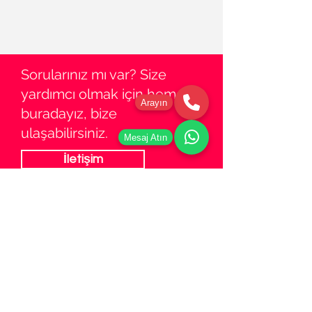
Sorularınız mı var? Size
yardımcı olmak için hemen
Arayın
buradayız, bize
ulaşabilirsiniz.
Mesaj Atın
İletişim
Hakkımızda
Adress
Saygı, 2655. Sk. No:5 D:1, 35190 Konak/
İzmir