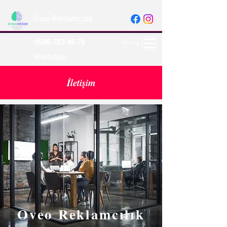
Oveo Reklamcılık
0506 783 46 76
Menü
WhatsApp
İletişim
Oveo Reklamcılık